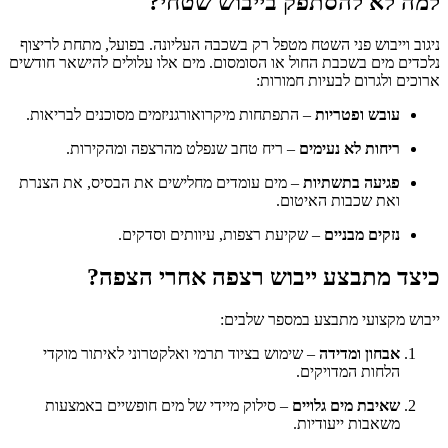
למה לא להסתפק בייבוש שטחי?
ניגוב וייבוש פני השטח מטפל רק בשכבה העליונה. בפועל, מתחת לריצוף
נלכדים מים בשכבת החול או הסומסום. מים אלו עלולים להישאר חודשים
ארוכים ולגרום לבעיות חמורות:
עובש ופטריות
– התפתחות מיקרואורגניזמים מסוכנים לבריאות.
ריחות לא נעימים
– ריח טחב שנפלט מהרצפה ומהקירות.
פגיעה בתשתיות
– מים עומדים מחלישים את הבסיס, את הצנרת
ואת שכבות האיטום.
נזקים מבניים
– שקיעת רצפות, עיוותים וסדקים.
כיצד מתבצע ייבוש רצפה אחרי הצפה?
ייבוש מקצועי מתבצע במספר שלבים:
אבחון ומדידה
– שימוש בציוד תרמי ואלקטרוני לאיתור מוקדי
הלחות המדויקים.
שאיבת מים גלויים
– סילוק מיידי של מים חופשיים באמצעות
משאבות ייעודיות.