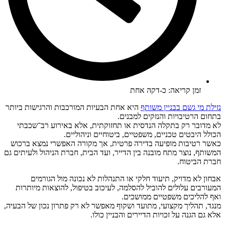
זמן קריאה: כ-דקה אחת
נזילת מי גשם בבניין משותף
היא אחת הבעיות המורכבות והרגישות ביותר
בתחום הרטיבויות והנזקים למבנים.
לא מדובר רק בתקלה הנדסית או תחזוקתית, אלא באירוע רב־שכבתי
הכולל היבטים טכניים, משפטיים, ביטוחיים וניהוליים.
כאשר רטיבות מופיעה בדירה פרטית, אך מקורה האפשרי נמצא ברכוש
המשותף, נוצר מתח מובנה בין הדייר, ועד הבית, חברת הניהול ולעיתים גם
חברת הביטוח.
אבחון לא מדויק, תיעוד חלקי או התנהלות לא נכונה מול הגורמים
המעורבים עלולים להוביל להסלמה, לעיכוב בטיפול, להוצאות מיותרות
ואף להליכים משפטיים ממושכים.
מנגד, תהליך מקצועי, מתועד ושקוף מאפשר לא רק פתרון נכון של הבעיה,
אלא גם הגנה על זכויות הדיירים והבניין כולו.