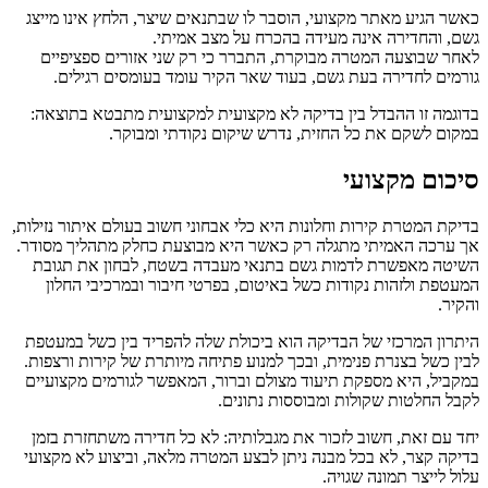
כאשר הגיע מאתר מקצועי, הוסבר לו שבתנאים שיצר, הלחץ אינו מייצג
גשם, והחדירה אינה מעידה בהכרח על מצב אמיתי.
לאחר שבוצעה המטרה מבוקרת, התברר כי רק שני אזורים ספציפיים
גורמים לחדירה בעת גשם, בעוד שאר הקיר עומד בעומסים רגילים.
בדוגמה זו ההבדל בין בדיקה לא מקצועית למקצועית מתבטא בתוצאה:
במקום לשקם את כל החזית, נדרש שיקום נקודתי ומבוקר.
סיכום מקצועי
בדיקת המטרת קירות וחלונות היא כלי אבחוני חשוב בעולם איתור נזילות,
אך ערכה האמיתי מתגלה רק כאשר היא מבוצעת כחלק מתהליך מסודר.
השיטה מאפשרת לדמות גשם בתנאי מעבדה בשטח, לבחון את תגובת
המעטפת ולזהות נקודות כשל באיטום, בפרטי חיבור ובמרכיבי החלון
והקיר.
היתרון המרכזי של הבדיקה הוא ביכולת שלה להפריד בין כשל במעטפת
לבין כשל בצנרת פנימית, ובכך למנוע פתיחה מיותרת של קירות ורצפות.
במקביל, היא מספקת תיעוד מצולם וברור, המאפשר לגורמים מקצועיים
לקבל החלטות שקולות ומבוססות נתונים.
יחד עם זאת, חשוב לזכור את מגבלותיה: לא כל חדירה משתחזרת בזמן
בדיקה קצר, לא בכל מבנה ניתן לבצע המטרה מלאה, וביצוע לא מקצועי
עלול לייצר תמונה שגויה.