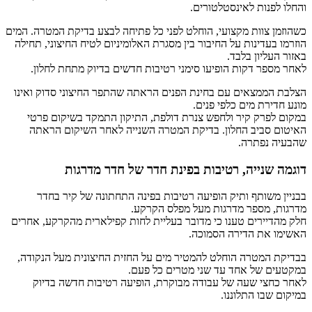
והחלו לפנות לאינסטלטורים.
כשהוזמן צוות מקצועי, הוחלט לפני כל פתיחה לבצע בדיקת המטרה. המים
הוזרמו בעדינות על החיבור בין מסגרת האלומיניום לטיח החיצוני, תחילה
באזור העליון בלבד.
לאחר מספר דקות הופיעו סימני רטיבות חדשים בדיוק מתחת לחלון.
הצלבת הממצאים עם בחינת הפנים הראתה שהתפר החיצוני סדוק ואינו
מונע חדירת מים כלפי פנים.
במקום לפרק קיר ולחפש צנרת דולפת, התיקון התמקד בשיקום פרטי
האיטום סביב החלון. בדיקת המטרה השנייה לאחר השיקום הראתה
שהבעיה נפתרה.
דוגמה שנייה, רטיבות בפינת חדר של חדר מדרגות
בבניין משותף ותיק הופיעה רטיבות בפינה התחתונה של קיר בחדר
מדרגות, מספר מדרגות מעל מפלס הקרקע.
חלק מהדיירים טענו כי מדובר בעליית לחות קפילארית מהקרקע, אחרים
האשימו את הדירה הסמוכה.
בבדיקת המטרה הוחלט להמטיר מים על החזית החיצונית מעל הנקודה,
במקטעים של אחד עד שני מטרים כל פעם.
לאחר כחצי שעה של עבודה מבוקרת, הופיעה רטיבות חדשה בדיוק
במיקום שבו התלוננו.