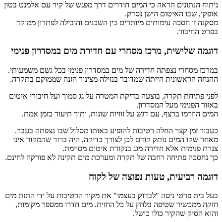
ניתוח הנתונים הראה כי המים חודרים דרך מפגש של קיר עם אלמנט בטון
אופקי, שבו האיטום הישן נסדק.
מסקנה זו חסכה עימותים מיותרים בין השכנים והובילה לפתרון ממוקד
בפרט החיבור.
דוגמה שלישית, מרכז מסחרי עם חדירת מים במסדרון פנימי
במרכז מסחרי נצפתה חדירה של מים במסדרון פנימי בכל גשם משמעותי.
ההנחה הראשונית הייתה שמדובר בנזילה מצינור הזנה שממוקם בתקרה.
לפני פתיחת תקרה, בוצעה בדיקת המטרה על גג סמוך ועל חיבורי איטום
באזור הפנימי מעל המסדרון.
המים הוזרמו ברצף, עם דגש על זוויות שונות, ותוך תיעוד בזמן אמת.
כעבור זמן קצר החלה רטיבות להופיע באותו מסלול שבו נצפתה בעבר.
מאחר שקו המים נותק קודם לכן לצורך בדיקה, היה ברור שהמקור אינו
צנרת פנימית אלא חדירה מגג בנקודת איטום מסוימת.
כך נחסכה פתיחה רחבה של תקרה ומערכת מים תקינה לא פורקה לחינם.
דוגמה רביעית, טעות נפוצה של לקוח
בעל בית פרטי ניסה "לבדוק בעצמו" את מקור הרטיבות על ידי התזת מים
חזקה ממכשיר שטיפה בלחץ על כל החזית. מים חדרו ממספר מקומות,
והוא הסיק שהקיר כולו כושל.