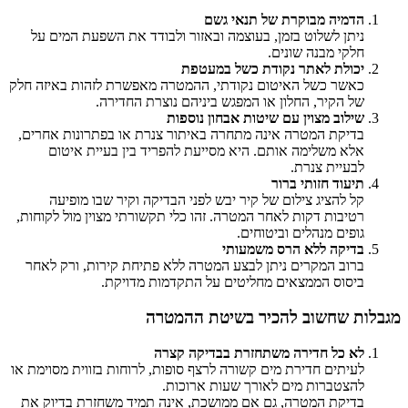
הדמיה מבוקרת של תנאי גשם
ניתן לשלוט בזמן, בעוצמה ובאזור ולבודד את השפעת המים על
חלקי מבנה שונים.
יכולת לאתר נקודת כשל במעטפת
כאשר כשל האיטום נקודתי, ההמטרה מאפשרת לזהות באיזה חלק
של הקיר, החלון או המפגש ביניהם נוצרת החדירה.
שילוב מצוין עם שיטות אבחון נוספות
בדיקת המטרה אינה מתחרה באיתור צנרת או בפתרונות אחרים,
אלא משלימה אותם. היא מסייעת להפריד בין בעיית איטום
לבעיית צנרת.
תיעוד חזותי ברור
קל להציג צילום של קיר יבש לפני הבדיקה וקיר שבו מופיעה
רטיבות דקות לאחר המטרה. זהו כלי תקשורתי מצוין מול לקוחות,
גופים מנהלים וביטוחים.
בדיקה ללא הרס משמעותי
ברוב המקרים ניתן לבצע המטרה ללא פתיחת קירות, ורק לאחר
ביסוס הממצאים מחליטים על התקדמות מדויקת.
מגבלות שחשוב להכיר בשיטת ההמטרה
לא כל חדירה משתחזרת בבדיקה קצרה
לעיתים חדירת מים קשורה לרצף סופות, לרוחות בזווית מסוימת או
להצטברות מים לאורך שעות ארוכות.
בדיקת המטרה, גם אם ממושכת, אינה תמיד משחזרת בדיוק את