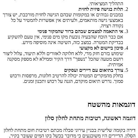
התהליך המציאותי.
תלות בגישה פיזית לחזית
במבנים גבוהים או במקומות שבהם הגישה לחזית מורכבת, יש צורך
באמצעי גישה מותאמים, ולעיתים אין אפשרות להמטיר על כל
נקודה רצויה.
אי התאמה למצבים שבהם ברור שהמקור פנימי
אם כבר הוכח שהבעיה נובעת מקו מים פנימי, אין טעם להשקיע
בבדיקת המטרה. במצב כזה, השיטה אינה מוסיפה מידע.
סיכון ביישום לא מקצועי
שימוש בזרם חזק מדי, ללא חלוקה לאזורים וללא תיעוד, עלול ליצור
רושם מטעה שהכל "נשפך" דרך הקיר וממילא לא מספק מסקנה
אמיתית.
צורך בתיאום עם דיירים ועסקים
בחלק מהמקרים המטרה יכולה להרטיב חלונות, מרפסות ורכוש
סמוך. נדרש תיאום מוקדם, הגנה על רכוש ותכנון זמנים.
דוגמאות מהשטח
דוגמה ראשונה, רטיבות מתחת לחלון סלון
דירה בקומה שלישית בבניין עירוני סבלה מכתם רטיבות חום מתחת לחלון
הסלון. הדיירים היו משוכנעים כי מדובר בכשל בקו המים שעובר בקיר,